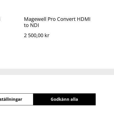
i
Magewell Pro Convert HDMI
to NDI
2 500,00 kr
olicy
ställningar
Godkänn alla
powered by