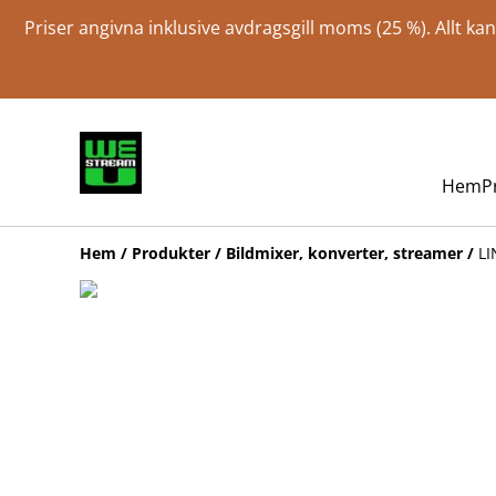
Priser angivna inklusive avdragsgill moms (25 %). Allt k
Hem
P
Hem
/
Produkter
/
Bildmixer, konverter, streamer
/
LI