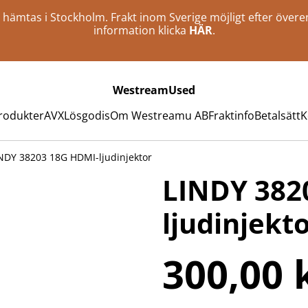
an hämtas i Stockholm. Frakt inom Sverige möjligt efter öve
information klicka
HÄR
.
WestreamUsed
rodukter
AVX
Lösgodis
Om Westreamu AB
Fraktinfo
Betalsätt
K
NDY 38203 18G HDMI-ljudinjektor
LINDY 382
ljudinjekt
300,00 