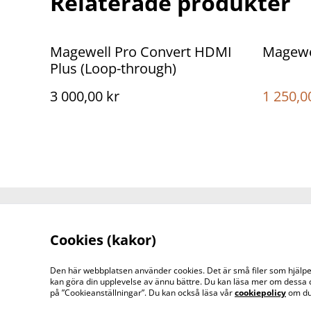
Relaterade produkter
%
Magewell Pro Convert HDMI
Magewe
Plus (Loop-through)
3 000,00 kr
1 250,0
Kontakt
Cookies (kakor)
Den här webbplatsen använder cookies. Det är små filer som hjälper 
kan göra din upplevelse av ännu bättre. Du kan läsa mer om dessa 
på ”Cookieanställningar”. Du kan också läsa vår
cookiepolicy
om du 
©
2026
WestreamUsed