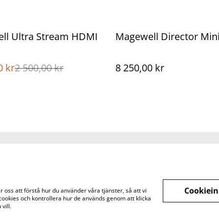
ll Ultra Stream HDMI
Magewell Director Min
0 kr
2 500,00 kr
8 250,00 kr
Juridisk information
Integritetspolicy
Cookiep
Cookiein
oss att förstå hur du använder våra tjänster, så att vi
cookies och kontrollera hur de används genom att klicka
vill.