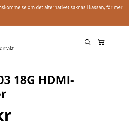
renskommelse om det alternativet saknas i kassan, för mer
ontakt
03 18G HDMI-
or
kr