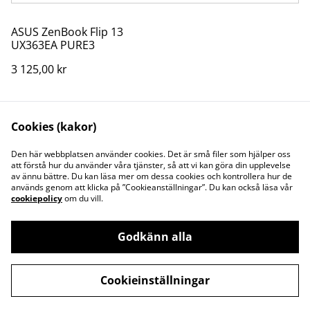
ASUS ZenBook Flip 13
UX363EA PURE3
3 125,00 kr
Cookies (kakor)
Den här webbplatsen använder cookies. Det är små filer som hjälper oss
att förstå hur du använder våra tjänster, så att vi kan göra din upplevelse
av ännu bättre. Du kan läsa mer om dessa cookies och kontrollera hur de
Kontakt
Juridisk information
används genom att klicka på ”Cookieanställningar”. Du kan också läsa vår
Integritetspolicy
Cookiepolicy
cookiepolicy
om du vill.
Godkänn alla
©
2026
WestreamUsed
Cookieinställningar
powered by