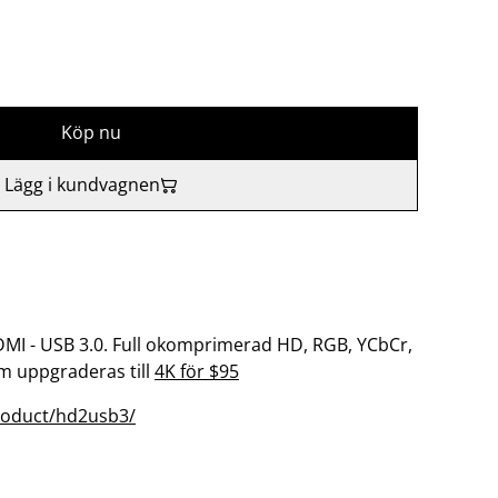
Köp nu
Lägg i kundvagnen
DMI - USB 3.0. Full okomprimerad HD, RGB, YCbCr,
om uppgraderas till
4K för $95
roduct/hd2usb3/