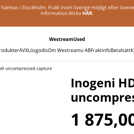
an hämtas i Stockholm. Frakt inom Sverige möjligt efter öve
information klicka
HÄR
.
WestreamUsed
rodukter
AVX
Lösgodis
Om Westreamu AB
Fraktinfo
Betalsätt
K
MI uncompressed capture
Inogeni H
uncompres
1 875,0