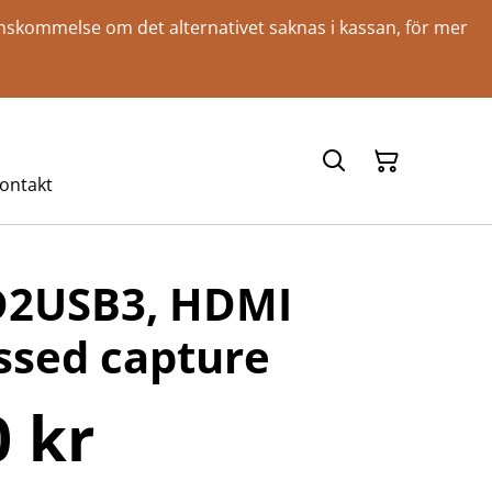
renskommelse om det alternativet saknas i kassan, för mer
ontakt
D2USB3, HDMI
sed capture
0 kr