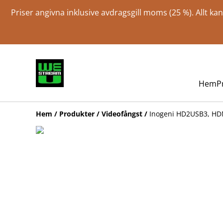
Priser angivna inklusive avdragsgill moms (25 %). Allt k
Hem
P
Hem
/
Produkter
/
Videofångst
/
Inogeni HD2USB3, HD