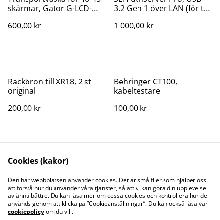
skärmar, Gator G-LCD-
3.2 Gen 1 över LAN (för tex
TOTE-LG
klicker)
600,00 kr
1 000,00 kr
Racköron till XR18, 2 st
Behringer CT100,
original
kabeltestare
200,00 kr
100,00 kr
Cookies (kakor)
Den här webbplatsen använder cookies. Det är små filer som hjälper oss
att förstå hur du använder våra tjänster, så att vi kan göra din upplevelse
av ännu bättre. Du kan läsa mer om dessa cookies och kontrollera hur de
Kontakt
Juridisk information
används genom att klicka på ”Cookieanställningar”. Du kan också läsa vår
Integritetspolicy
Cookiepolicy
cookiepolicy
om du vill.