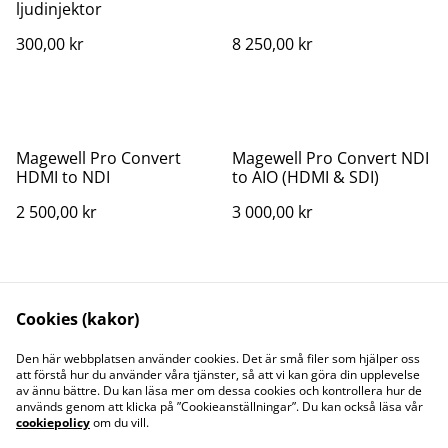
ljudinjektor
300,00 kr
8 250,00 kr
Magewell Pro Convert
Magewell Pro Convert NDI
HDMI to NDI
to AIO (HDMI & SDI)
2 500,00 kr
3 000,00 kr
Cookies (kakor)
Den här webbplatsen använder cookies. Det är små filer som hjälper oss
att förstå hur du använder våra tjänster, så att vi kan göra din upplevelse
av ännu bättre. Du kan läsa mer om dessa cookies och kontrollera hur de
Kontakt
Juridisk information
används genom att klicka på ”Cookieanställningar”. Du kan också läsa vår
Integritetspolicy
Cookiepolicy
cookiepolicy
om du vill.