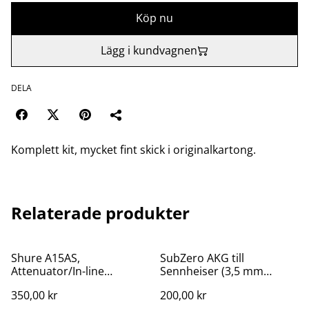
Köp nu
Lägg i kundvagnen
DELA
Komplett kit, mycket fint skick i originalkartong.
Relaterade produkter
Shure A15AS,
SubZero AKG till
Attenuator/In-line
Sennheiser (3,5 mm
Attenuator
gängad) adapter (4 st)
350,00 kr
200,00 kr