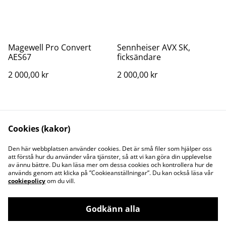
Magewell Pro Convert
Sennheiser AVX SK,
AES67
ficksändare
2 000,00 kr
2 000,00 kr
Cookies (kakor)
Den här webbplatsen använder cookies. Det är små filer som hjälper oss
att förstå hur du använder våra tjänster, så att vi kan göra din upplevelse
av ännu bättre. Du kan läsa mer om dessa cookies och kontrollera hur de
Kontakt
Juridisk information
används genom att klicka på ”Cookieanställningar”. Du kan också läsa vår
Integritetspolicy
Cookiepolicy
cookiepolicy
om du vill.
Godkänn alla
©
2026
WestreamUsed